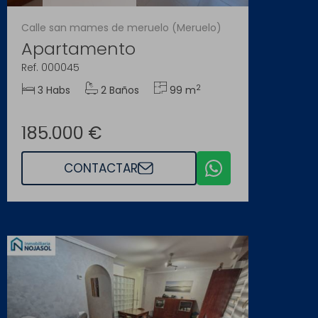
Calle san mames de meruelo (Meruelo)
Apartamento
Ref. 000045
2
3 Habs
2 Baños
99 m
185.000 €
CONTACTAR