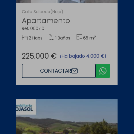
Calle Salceda(Noja)
Apartamento
Ref. 000710
2
2 Habs
1 Baños
65 m
225.000 €
¡Ha bajado 4.000 €!
CONTACTAR