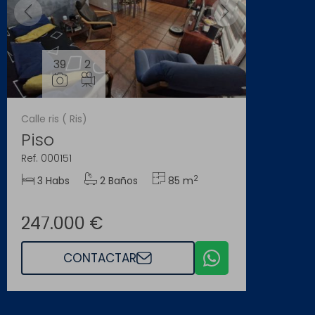
39
2
Calle ris ( Ris)
Piso
Ref. 000151
2
3 Habs
2 Baños
85 m
247.000 €
CONTACTAR