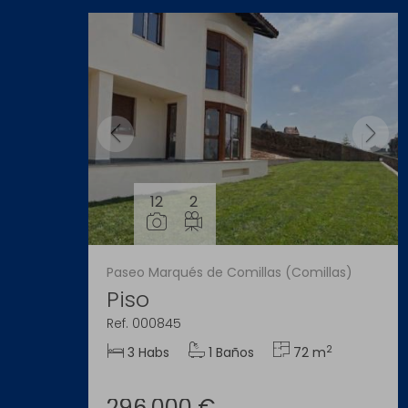
12
2
Paseo Marqués de Comillas (Comillas)
Piso
Ref. 000845
2
3 Habs
1 Baños
72 m
296.000 €