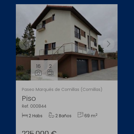
16
2
Paseo Marqués de Comillas (Comillas)
Piso
Ref. 000844
2
2 Habs
2 Baños
69 m
225.000 €