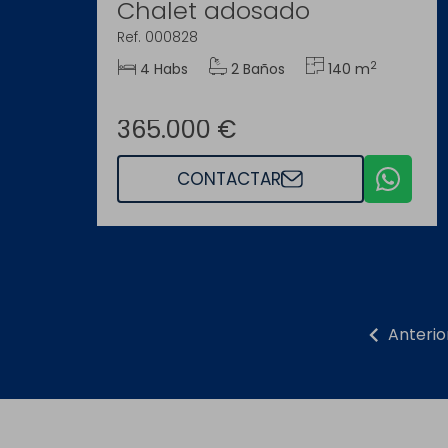
Chalet adosado
Ref. 000828
2
4 Habs
2 Baños
140 m
365.000 €
CONTACTAR
chevron_left
Anterio