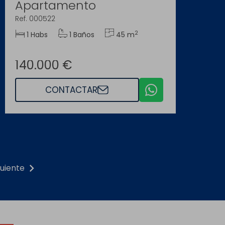
Apartamento
Ref. 000522
2
1 Habs
1 Baños
45 m
140.000 €
CONTACTAR
chevron_right
guiente