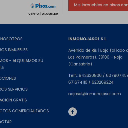
Mis inmuebles en pisos.co
VENTA
ALQUILER
 NOSOTROS
INMONOJASOL S.L
ROS INMUEBLES
Avenida de Ris 1 Bajo (al lado 
Las Palmeras). 39180 - Noja
MOS - ALQUILAMOS SU
(Cantabria)
LE
Telf.: 942630806 / 60790745
OCIONES
671674110 / 623269224
ROS SERVICIOS
nojasol@inmonojasol.com
ACIÓN GRATIS
CTOS COMERCIALIZADOS
ACTAR