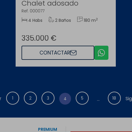
Chalet adosado
Ref. 000077
2
4 Habs
2 Baños
180 m
335.000 €
CONTACTAR
r
1
2
3
5
18
Si
4
...
PREMIUM