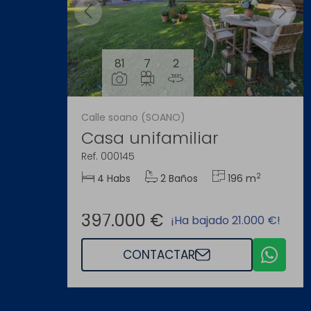
81
7
2
Calle soano (SOANO)
Casa unifamiliar
Ref. 000145
2
4 Habs
2 Baños
196 m
397.000 €
¡Ha bajado 21.000 €!
CONTACTAR