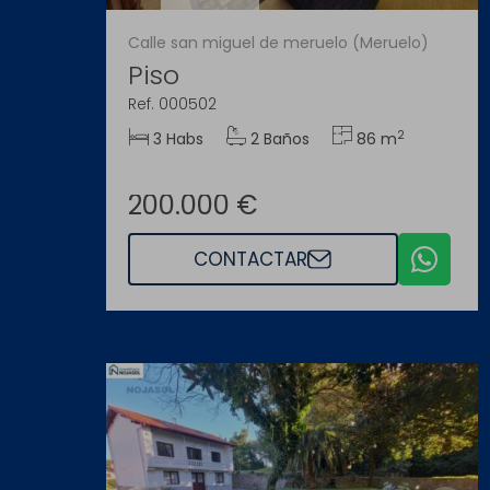
Calle san miguel de meruelo (Meruelo)
Piso
Ref. 000502
2
3 Habs
2 Baños
86 m
200.000 €
CONTACTAR