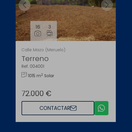
16
3
Calle Mazo (Meruelo)
Terreno
Ref. 004001
2
1015 m
Solar
72.000 €
CONTACTAR