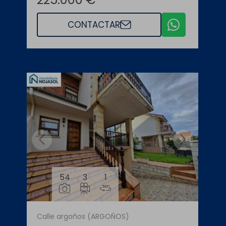
CONTACTAR
54
3
1
Calle argoños (ARGOÑOS)