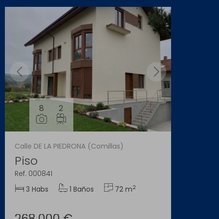
8
2
Calle DE LA PIEDRONA (Comillas)
Piso
Ref. 000841
2
3 Habs
1 Baños
72 m
268.000 €