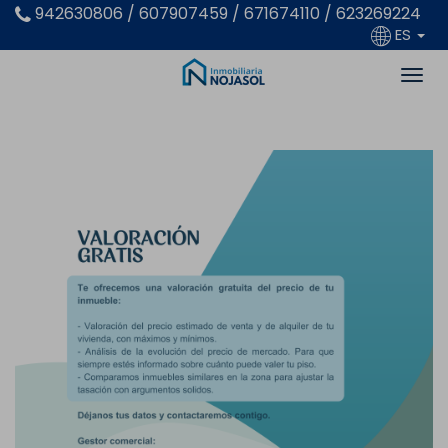
942630806 / 607907459 / 671674110 / 623269224
ES