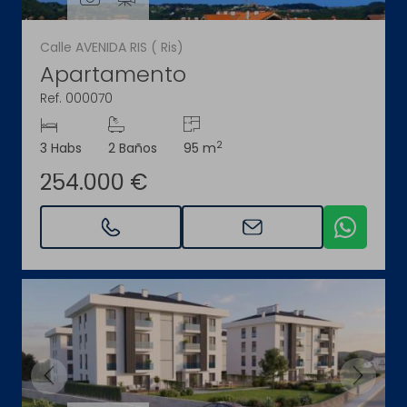
Calle AVENIDA RIS ( Ris)
Apartamento
Ref. 000070
2
3 Habs
2 Baños
95 m
254.000 €