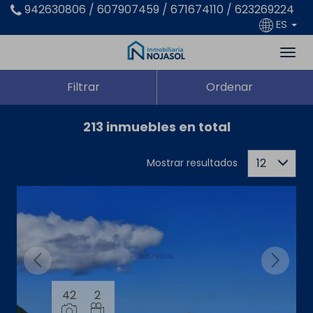
942630806 / 607907459 / 671674110 / 623269224
ES
Filtrar
Ordenar
213 inmuebles en total
12
Mostrar resultados
42
2