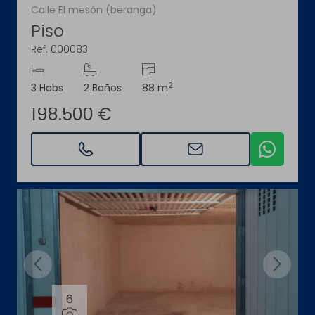
Calle El mesón (beranga)
Piso
Ref. 000083
2
3 Habs
2 Baños
88 m
198.500 €
6