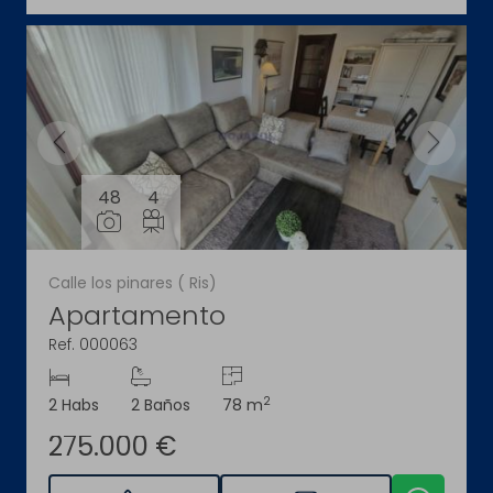
48
4
Calle los pinares ( Ris)
Apartamento
Ref. 000063
2
2 Habs
2 Baños
78 m
275.000 €