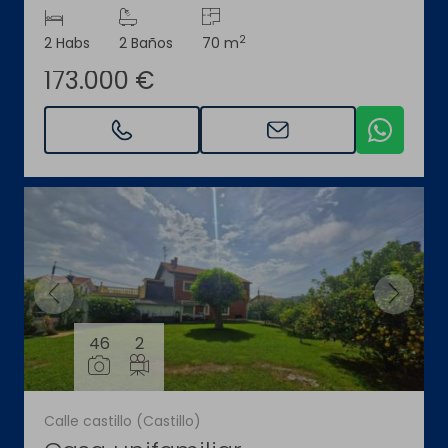
2
2 Habs
2 Baños
70 m
173.000 €
46
2
Calle castillo (Castillo)