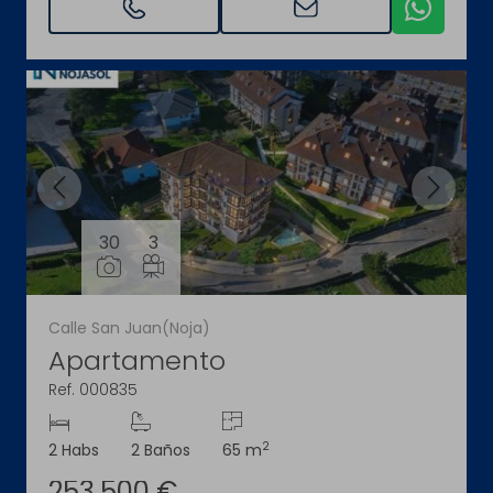
30
3
Calle San Juan(Noja)
Apartamento
Ref. 000835
2
2 Habs
2 Baños
65 m
253.500 €