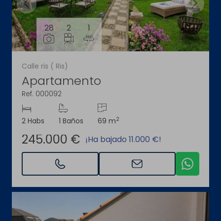
28
2
1
Calle ris ( Ris)
Apartamento
Ref. 000092
2
2 Habs
1 Baños
69 m
245.000 €
¡Ha bajado 11.000 €!