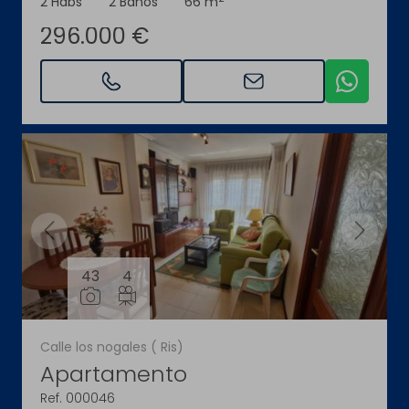
2 Habs
2 Baños
66 m
296.000 €
43
4
Calle los nogales ( Ris)
Apartamento
Ref. 000046