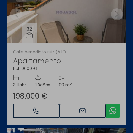
32
Calle benedicto ruiz (AJO)
Apartamento
Ref. 000076
2
3 Habs
1 Baños
90 m
198.000 €