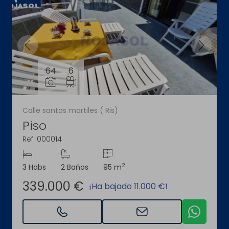
64
6
Calle santos martiles ( Ris)
Piso
Ref. 000014
2
3 Habs
2 Baños
95 m
339.000 €
¡Ha bajado 11.000 €!