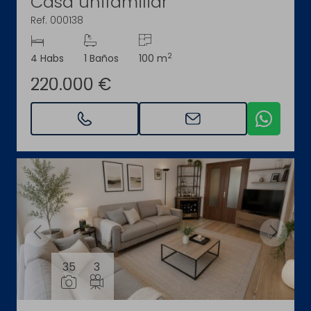
Casa unifamiliar
Ref. 000138
2
4 Habs
1 Baños
100 m
220.000 €
35
3