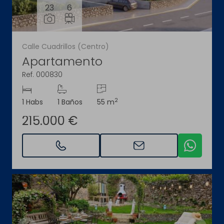
23
6
Calle Cuadrillos (Centro)
Apartamento
Ref. 000830
2
1 Habs
1 Baños
55 m
215.000 €