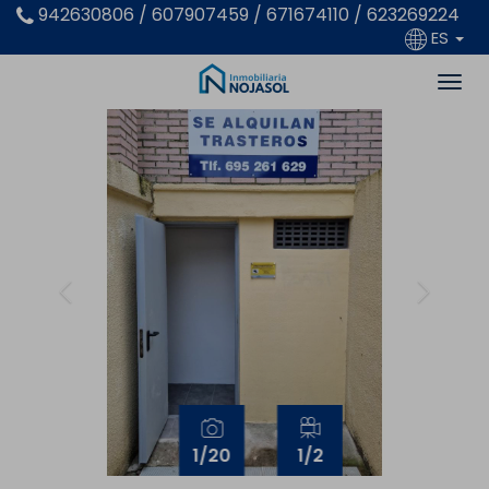
942630806 / 607907459 / 671674110 / 623269224
ES
Previous
Next
1
/20
1
/2