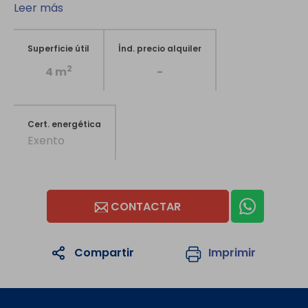
Leer más
Superficie útil
Índ. precio alquiler
2
4 m
-
Cert. energética
Exento
CONTACTAR
Compartir
Imprimir
1
/20
1
/2