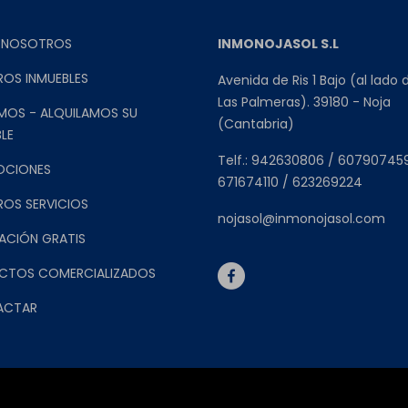
 NOSOTROS
INMONOJASOL S.L
ROS INMUEBLES
Avenida de Ris 1 Bajo (al lado 
Las Palmeras). 39180 - Noja
MOS - ALQUILAMOS SU
(Cantabria)
LE
Telf.: 942630806 / 60790745
OCIONES
671674110 / 623269224
ROS SERVICIOS
nojasol@inmonojasol.com
ACIÓN GRATIS
CTOS COMERCIALIZADOS
ACTAR