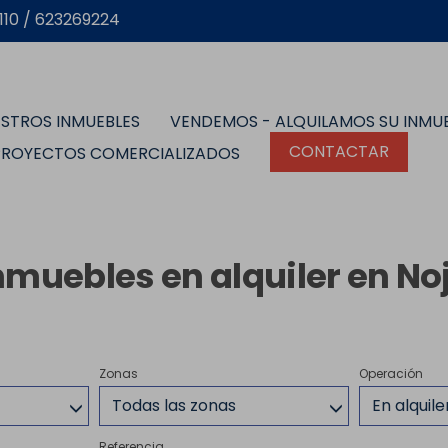
10 / 623269224
STROS INMUEBLES
VENDEMOS - ALQUILAMOS SU INMU
CONTACTAR
PROYECTOS COMERCIALIZADOS
nmuebles en alquiler en No
Zonas
Operación
Todas las zonas
En alquile
Referencia