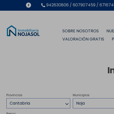
942630806 / 607907459 / 6716741
SOBRE NOSOTROS
NUE
VALORACIÓN GRATIS
I
Provincias
Municipios
Cantabria
Noja
Precio