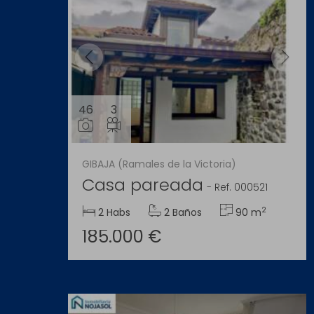
46
3
GIBAJA (Ramales de la Victoria)
Casa pareada
-
Ref. 000521
2
2 Habs
2 Baños
90 m
185.000 €