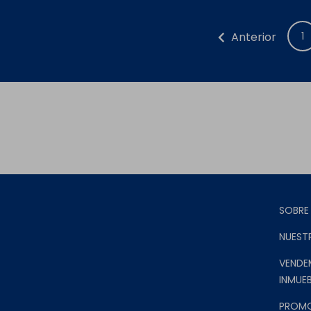
chevron_left
Anterior
1
SOBRE
NUEST
VENDE
INMUEB
PROM