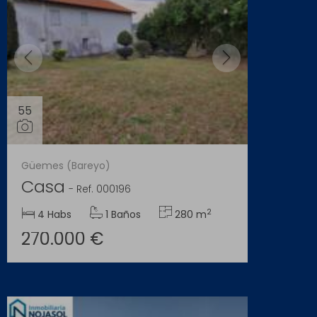
55
Güemes (Bareyo)
Casa
-
Ref. 000196
2
4 Habs
1 Baños
280 m
270.000 €