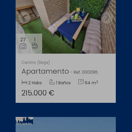
27
1
Centro (Noja)
Apartamento
-
Ref. 000095
2
2 Habs
1 Baños
64 m
215.000 €