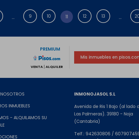
9
10
12
13
2
11
...
...
PREMIUM
Mis inmuebles en pisos.co
VENTA
ALQUILER
 NOSOTROS
INMONOJASOL S.L
ROS INMUEBLES
Avenida de Ris 1 Bajo (al lado 
Las Palmeras). 39180 - Noja
MOS - ALQUILAMOS SU
(Cantabria)
LE
Telf.: 942630806 / 60790745
OCIONES