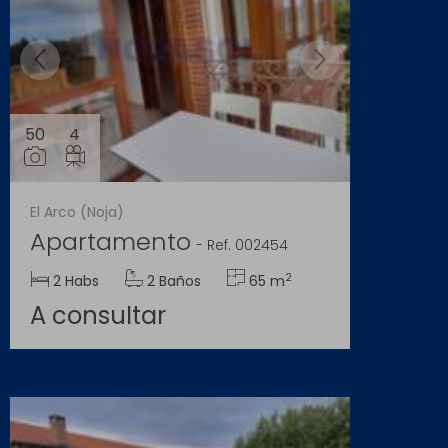
50
4
El Arco (Noja)
Apartamento
-
Ref. 002454
2
2 Habs
2 Baños
65 m
A consultar