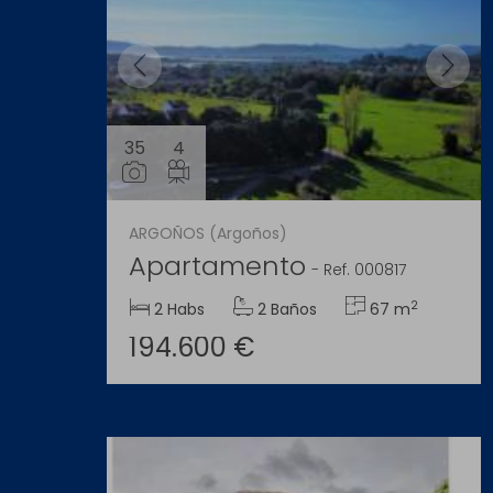
35
4
ARGOÑOS (Argoños)
Apartamento
-
Ref. 000817
2
2 Habs
2 Baños
67 m
194.600 €