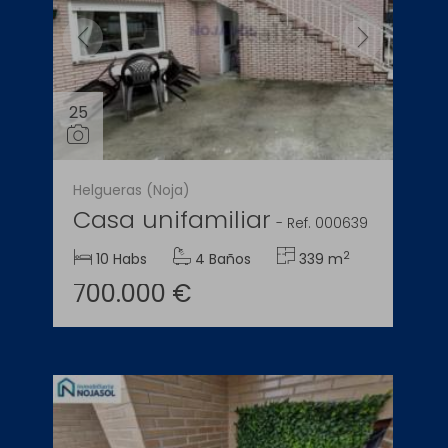
25
Helgueras (Noja)
Casa unifamiliar
-
Ref. 000639
2
10 Habs
4 Baños
339 m
700.000 €