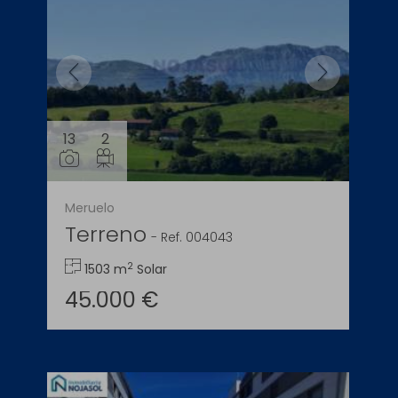
13
2
Meruelo
Terreno
-
Ref. 004043
2
1503 m
Solar
45.000 €