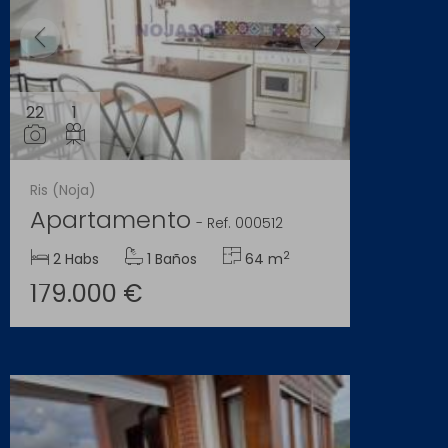
22
1
Ris (Noja)
Apartamento
-
Ref. 000512
2
2 Habs
1 Baños
64 m
179.000 €