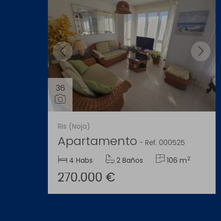
36
Ris (Noja)
Apartamento
-
Ref. 000525
2
4 Habs
2 Baños
106 m
270.000 €