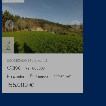
18
SOLORZANO (Solórzano)
Casa
-
Ref. 000603
2
4 Habs
2 Baños
160 m
155.000 €