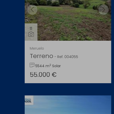
11
Meruelo
Terreno
-
Ref. 004055
2
5544 m
Solar
55.000 €