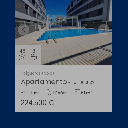
46
3
Helgueras (Noja)
Apartamento
-
Ref. 000532
2
1 Habs
1 Baños
61 m
224.500 €