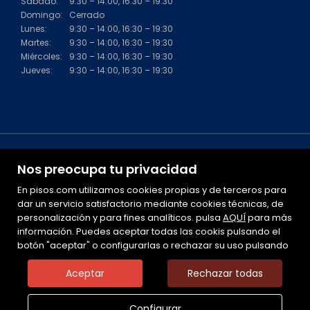
Sábado:
9:30 – 14:00, 16:30 – 19:30
Domingo:
Cerrado
Lunes:
9:30 – 14:00, 16:30 – 19:30
Martes:
9:30 – 14:00, 16:30 – 19:30
Miércoles:
9:30 – 14:00, 16:30 – 19:30
Jueves:
9:30 – 14:00, 16:30 – 19:30
Nos preocupa tu privacidad
En pisos.com utilizamos cookies propias y de terceros para
dar un servicio satisfactorio mediante cookies técnicas, de
personalización y para fines analíticos. pulsa
Mapa Web
AQUÍ
para más
información. Puedes aceptar todas las cookis pulsando el
Aviso legal
botón "aceptar" o configurarlas o rechazar su uso pulsando
Favoritos
Inmuebles destacados
Aceptar
Rechazar todas
Noticias
Política de cookies
Configurar