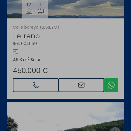
12
1
Calle bareyo (BAREYO)
Terreno
Ref. 004059
2
4613 m
Solar
450.000 €