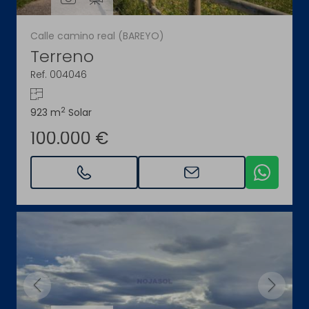
Calle camino real (BAREYO)
Terreno
Ref. 004046
2
923 m
Solar
100.000 €