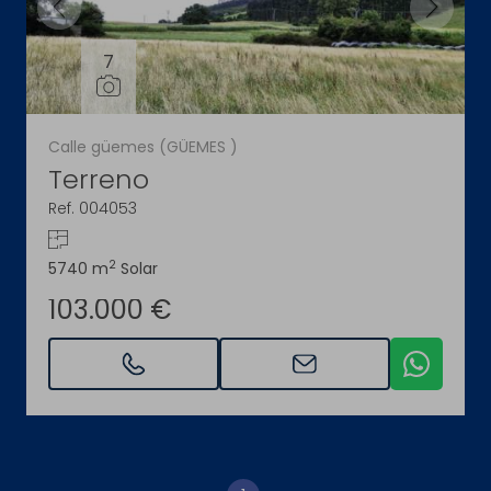
7
Calle güemes (GÜEMES )
Terreno
Ref. 004053
2
5740 m
Solar
103.000 €