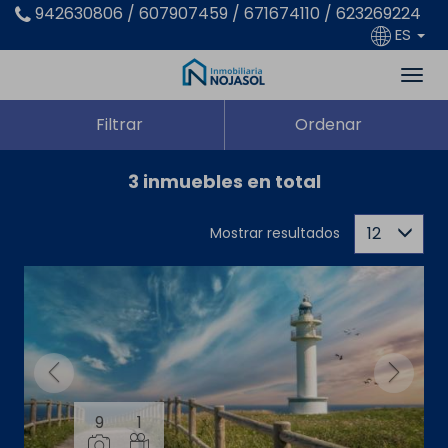
942630806 / 607907459 / 671674110 / 623269224
ES
Filtrar
Ordenar
3 inmuebles en total
12
Mostrar resultados
9
1