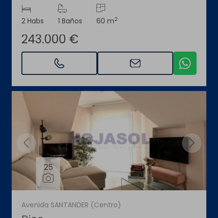
2
2 Habs
1 Baños
60 m
243.000 €
25
Avenida SANTANDER (Centro)