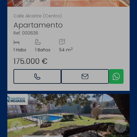
Calle Alcarite (Centro)
Apartamento
Ref. 000636
2
1 Habs
1 Baños
54 m
175.000 €