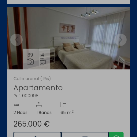
39
4
Calle arenal ( Ris)
Apartamento
Ref. 000098
2
2 Habs
1 Baños
65 m
265.000 €