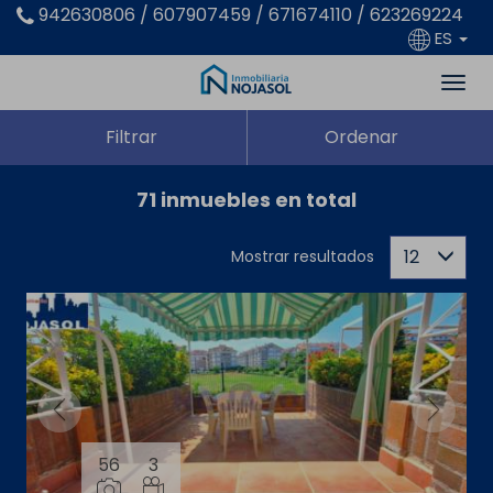
942630806 / 607907459 / 671674110 / 623269224
ES
Filtrar
Ordenar
71 inmuebles en total
12
Mostrar resultados
56
3