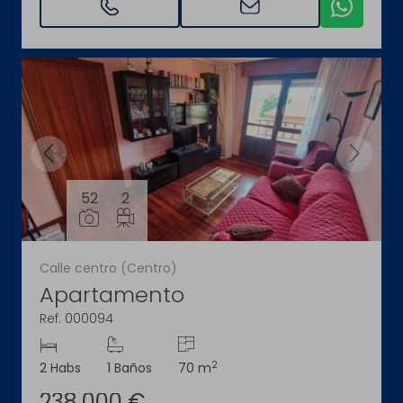
52
2
Calle centro (Centro)
Apartamento
Ref. 000094
2
2 Habs
1 Baños
70 m
238.000 €