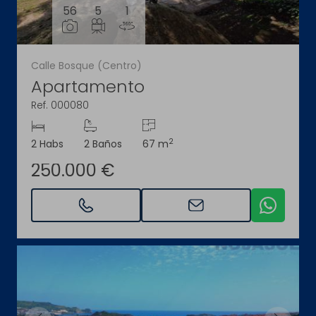
56
5
1
Calle Bosque (Centro)
Apartamento
Ref. 000080
2
2 Habs
2 Baños
67 m
250.000 €