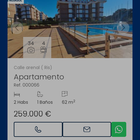
34
4
Calle arenal ( Ris)
Apartamento
Ref. 000066
2
2 Habs
1 Baños
62 m
259.000 €