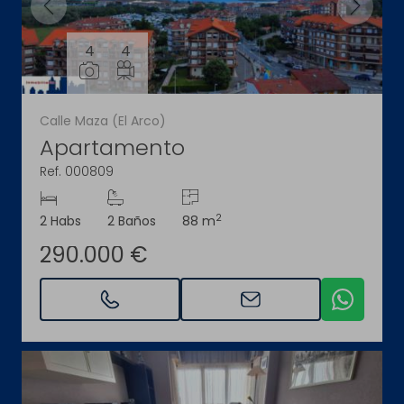
4
4
Calle Maza (El Arco)
Apartamento
Ref. 000809
2
2 Habs
2 Baños
88 m
290.000 €