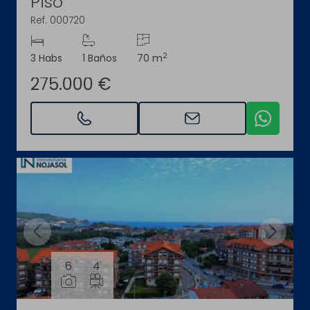
Piso
Ref. 000720
2
3 Habs
1 Baños
70 m
275.000 €
6
4