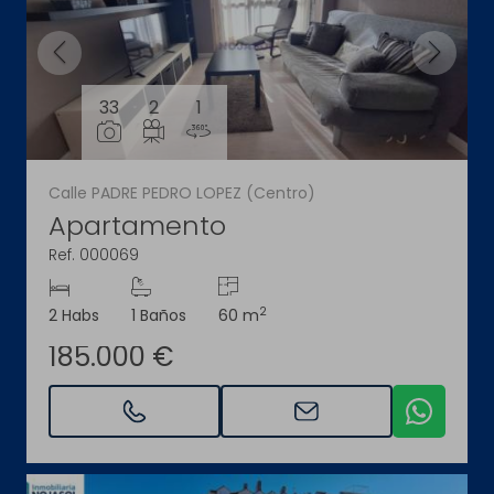
33
2
1
Calle PADRE PEDRO LOPEZ (Centro)
Apartamento
Ref. 000069
2
2 Habs
1 Baños
60 m
185.000 €