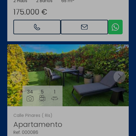
2 Habs
2 Baños
65 m
175.000 €
34
5
1
Calle Pinares ( Ris)
Apartamento
Ref. 000086