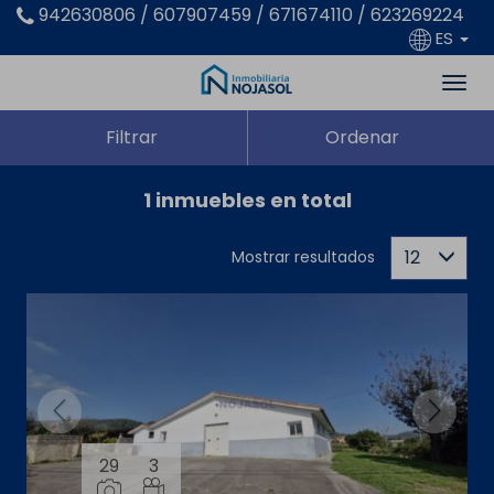
942630806 / 607907459 / 671674110 / 623269224
ES
Filtrar
Ordenar
1 inmuebles en total
12
Mostrar resultados
29
3