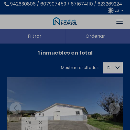
942630806 / 607907459 / 671674110 / 623269224
ES
Filtrar
Ordenar
1 inmuebles en total
12
Mostrar resultados
29
3