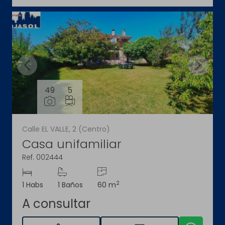
49
5
Calle EL VALLE, 2 (Centro)
Casa unifamiliar
Ref. 002444
2
1 Habs
1 Baños
60 m
A consultar