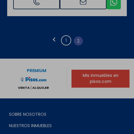
chevron_left
1
2
PREMIUM
Mis inmuebles en
pisos.com
VENTA
ALQUILER
SOBRE NOSOTROS
NUESTROS INMUEBLES