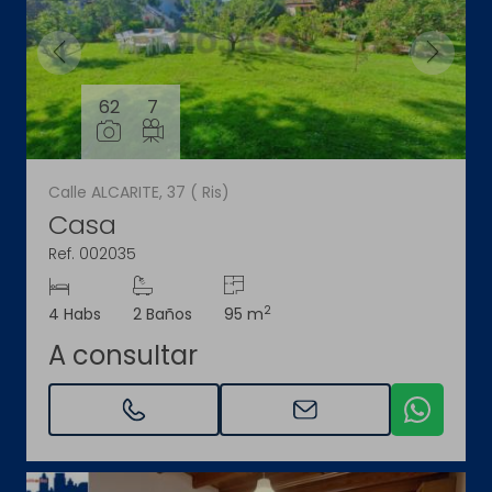
62
7
Calle ALCARITE, 37 ( Ris)
Casa
Ref. 002035
2
4 Habs
2 Baños
95 m
A consultar