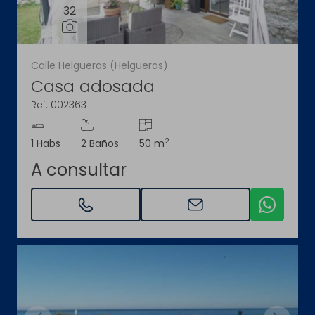
32
Calle Helgueras (Helgueras)
Casa adosada
Ref. 002363
2
1 Habs
2 Baños
50 m
A consultar