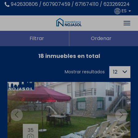
942630806 / 607907459 / 671674110 / 623269224
ES
Filtrar
Ordenar
18 inmuebles en total
12
Mostrar resultados
35