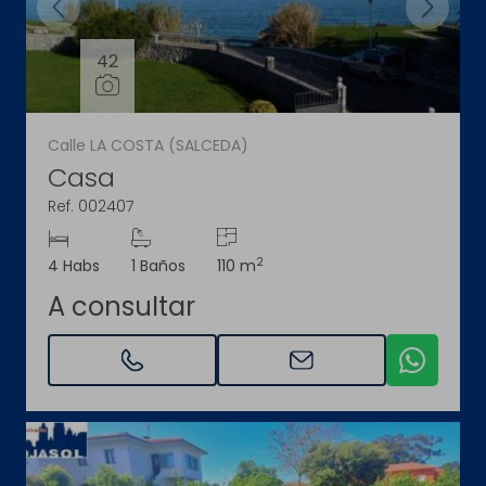
42
Calle LA COSTA (SALCEDA)
Casa
Ref. 002407
2
4 Habs
1 Baños
110 m
A consultar