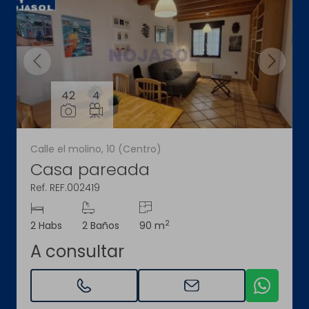
42
4
Calle el molino, 10 (Centro)
Casa pareada
Ref. REF.002419
2
2 Habs
2 Baños
90 m
A consultar