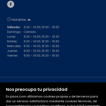
Horarios
Sábado:
9:30 – 14:00, 16:30 – 19:30
Domingo:
Cerrado
Lunes:
9:30 – 14:00, 16:30 – 19:30
Martes:
9:30 – 14:00, 16:30 – 19:30
Miércoles:
9:30 – 14:00, 16:30 – 19:30
Jueves:
9:30 – 14:00, 16:30 – 19:30
Viernes:
9:30 – 14:00, 16:30 – 19:30
Nos preocupa tu privacidad
En pisos.com utilizamos cookies propias y de terceros para
dar un servicio satisfactorio mediante cookies técnicas, de
personalización y para fines analíticos. pulsa
Mapa Web
AQUÍ
para más