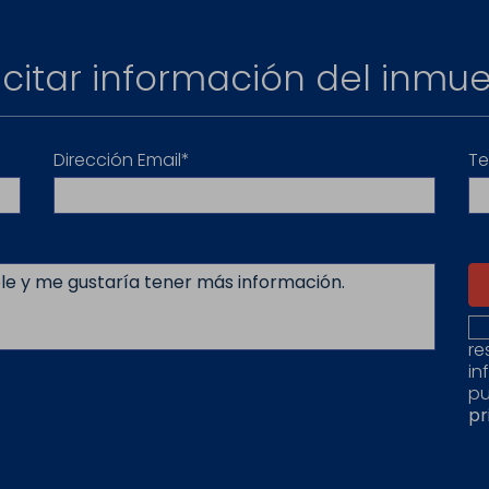
icitar información del inmu
Dirección Email*
Te
re
in
pu
pr