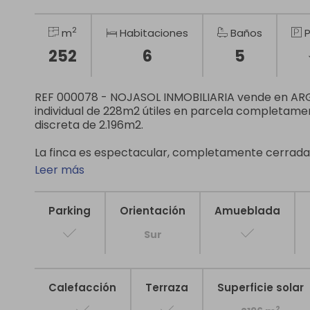
2
m
Habitaciones
Baños
P
252
6
5
REF 000078 - NOJASOL INMOBILIARIA vende en AR
individual de 228m2 útiles en parcela completamen
discreta de 2.196m2.
La finca es espectacular, completamente cerrada c
Leer más
Parking
Orientación
Amueblada
Sur
Calefacción
Terraza
Superficie solar
2