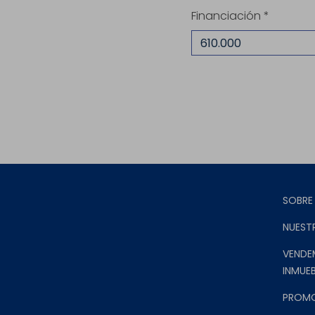
Financiación *
SOBRE
NUEST
VENDE
INMUEB
PROM