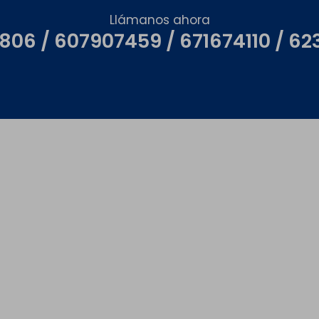
Llámanos ahora
06 / 607907459 / 671674110 / 6