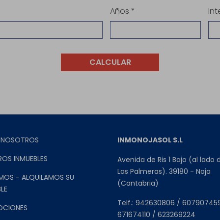
Años *
Int
CALCULAR
 NOSOTROS
INMONOJASOL S.L
ROS INMUEBLES
Avenida de Ris 1 Bajo (al lado 
Las Palmeras). 39180 - Noja
MOS - ALQUILAMOS SU
(Cantabria)
LE
Telf.: 942630806 / 60790745
OCIONES
671674110 / 623269224