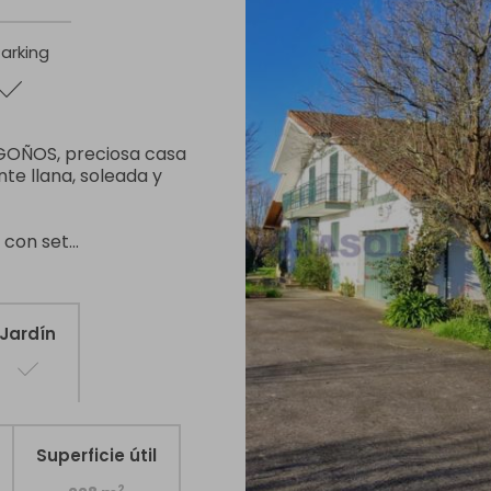
arking
GOÑOS, preciosa casa
te llana, soleada y
on set...
Jardín
Superficie útil
2