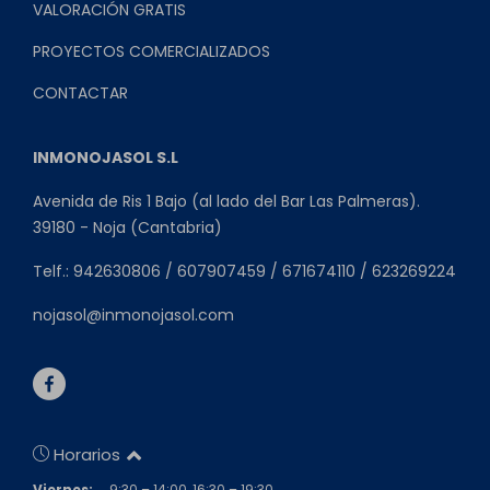
VALORACIÓN GRATIS
PROYECTOS COMERCIALIZADOS
CONTACTAR
INMONOJASOL S.L
Avenida de Ris 1 Bajo (al lado del Bar Las Palmeras).
39180 - Noja (Cantabria)
Telf.: 942630806 / 607907459 / 671674110 / 623269224
nojasol@inmonojasol.com
Horarios
Viernes:
9:30 – 14:00, 16:30 – 19:30