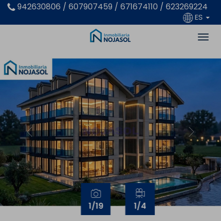
942630806 / 607907459 / 671674110 / 623269224
ES
Previous
Next
1
/19
1
/4