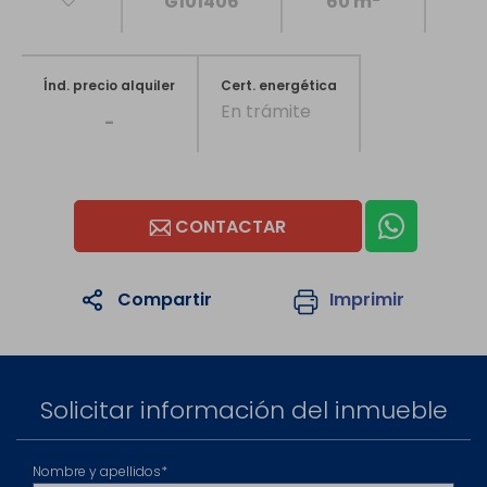
G101406
60 m
Índ. precio alquiler
Cert. energética
En trámite
-
CONTACTAR
Compartir
Imprimir
1
/36
Solicitar información del inmueble
Nombre y apellidos*