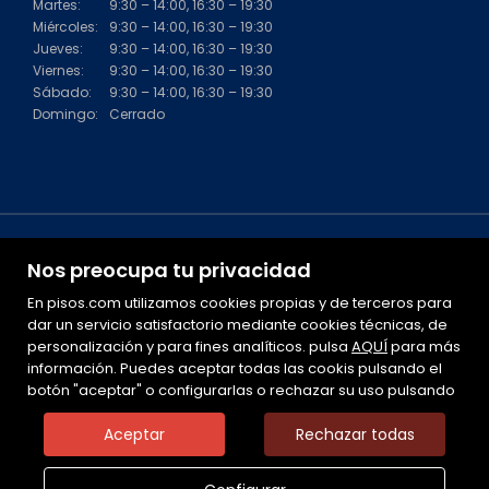
Martes:
9:30 – 14:00, 16:30 – 19:30
Miércoles:
9:30 – 14:00, 16:30 – 19:30
Jueves:
9:30 – 14:00, 16:30 – 19:30
Viernes:
9:30 – 14:00, 16:30 – 19:30
Sábado:
9:30 – 14:00, 16:30 – 19:30
Domingo:
Cerrado
Nos preocupa tu privacidad
En pisos.com utilizamos cookies propias y de terceros para
dar un servicio satisfactorio mediante cookies técnicas, de
personalización y para fines analíticos. pulsa
Mapa Web
AQUÍ
para más
información. Puedes aceptar todas las cookis pulsando el
Aviso legal
botón "aceptar" o configurarlas o rechazar su uso pulsando
Favoritos
Inmuebles destacados
Aceptar
Rechazar todas
Noticias
Política de cookies