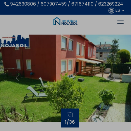
942630806 / 607907459 / 671674110 / 623269224
ES
Previous
Next
1
/36