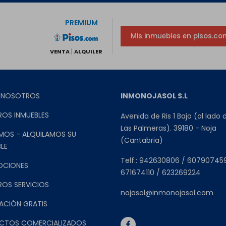
PREMIUM
Mis inmuebles en pisos.co
VENTA
ALQUILER
 NOSOTROS
INMONOJASOL S.L
ROS INMUEBLES
Avenida de Ris 1 Bajo (al lado 
Las Palmeras). 39180 - Noja
MOS - ALQUILAMOS SU
(Cantabria)
LE
Telf.: 942630806 / 60790745
OCIONES
671674110 / 623269224
ROS SERVICIOS
nojasol@inmonojasol.com
ACIÓN GRATIS
CTOS COMERCIALIZADOS