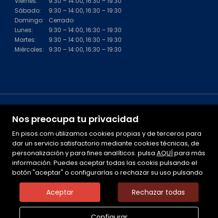
Viernes:
9:30 – 14:00, 16:30 – 19:30
Sábado:
9:30 – 14:00, 16:30 – 19:30
Domingo:
Cerrado
Lunes:
9:30 – 14:00, 16:30 – 19:30
Martes:
9:30 – 14:00, 16:30 – 19:30
Miércoles:
9:30 – 14:00, 16:30 – 19:30
Nos preocupa tu privacidad
En pisos.com utilizamos cookies propias y de terceros para
dar un servicio satisfactorio mediante cookies técnicas, de
personalización y para fines analíticos. pulsa
Mapa Web
AQUÍ
para más
información. Puedes aceptar todas las cookis pulsando el
Aviso legal
botón "aceptar" o configurarlas o rechazar su uso pulsando
Favoritos
Inmuebles destacados
Aceptar
Rechazar todas
Noticias
Política de cookies
Configurar