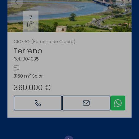
7
CICERO (Bárcena de Cicero)
Terreno
Ref. 004035
2
3160 m
Solar
360.000 €