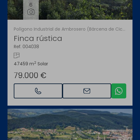
6
Polígono Industrial de Ambrosero (Bárcena de Cicero)
Finca rústica
Ref. 004038
2
47459 m
Solar
79.000 €