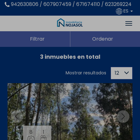
942630806 / 607907459 / 671674110 / 623269224
ES
Filtrar
Ordenar
3 inmuebles en total
12
Mostrar resultados
8
1