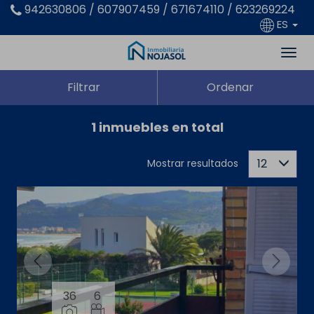
942630806 / 607907459 / 671674110 / 623269224
ES
Filtrar
Ordenar
1 inmuebles en total
12
Mostrar resultados
36
6