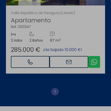
Calle República de Paraguay(Laredo)
Apartamento
Ref. 000347
2
2 Habs
2 Baños
87 m
285.000 €
¡Ha bajado 10.000 €!
1